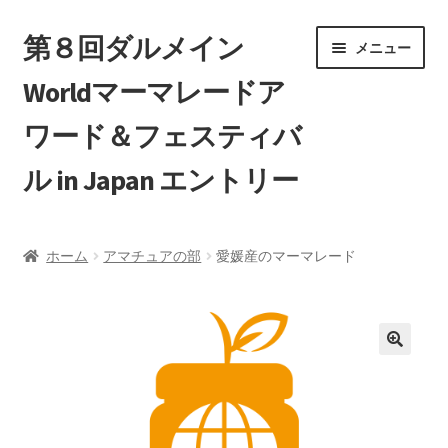
ナ
コ
第８回ダルメイン
メニュー
ビ
ン
Worldマーマレードア
ゲ
テ
ー
ン
ワード＆フェスティバ
シ
ツ
ョ
へ
ル in Japan エントリー
ン
ス
へ
キ
ホーム
ス
ッ
ホーム
アマチュアの部
愛媛産のマーマレード
キ
プ
エントリー一覧
ッ
プ
カート
マイアカウント
支払い