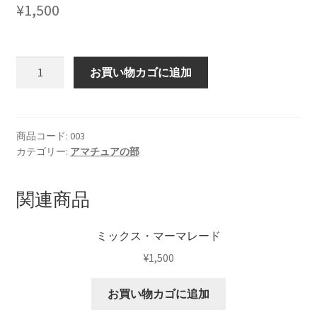
¥
1,500
愛
お買い物カゴに追加
媛
産
の
マ
商品コード:
003
カテゴリー:
アマチュアの部
ー
マ
レ
関連商品
ー
ド
ミックス・マーマレード
個
¥
1,500
お買い物カゴに追加