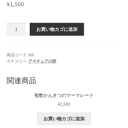
¥
1,500
フ
お買い物カゴに追加
ァ
ミ
リ
ー
商品コード:
005
カテゴリー:
アマチュアの部
の
マ
ー
関連商品
マ
レ
複数かんきつのマーマレード
ー
¥
1,500
ド
個
お買い物カゴに追加