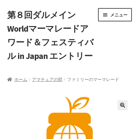
ナ
コ
第８回ダルメイン
メニュー
ビ
ン
Worldマーマレードア
ゲ
テ
ー
ン
ワード＆フェスティバ
シ
ツ
ョ
へ
ル in Japan エントリー
ン
ス
へ
キ
ホーム
ス
ッ
ホーム
アマチュアの部
ファミリーのマーマレード
キ
プ
エントリー一覧
ッ
プ
カート
マイアカウント
支払い